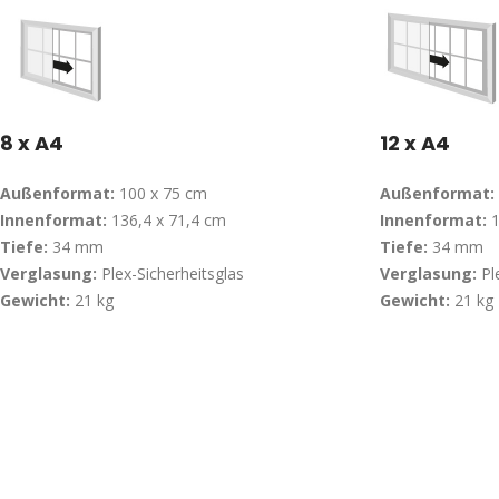
8 x A4
12 x A4
Außenformat:
100 x 75 cm
Außenformat:
Innenformat:
136,4 x 71,4 cm
Innenformat:
1
Tiefe:
34 mm
Tiefe:
34 mm
Verglasung:
Plex-Sicherheitsglas
Verglasung:
Ple
Gewicht:
21 kg
Gewicht:
21 kg