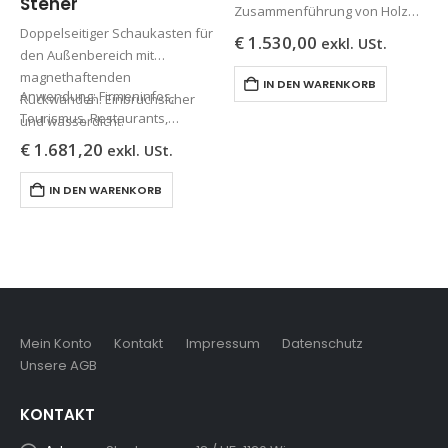
Steher
Zusammenführung von Holz
Doppelseitiger Schaukasten für
und Aluminium, um Ihre
€
1.530,00
exkl. USt.
den Außenbereich mit
Aushänge in der Natur bestens
magnethaftenden
zu schützen.
IN DEN WARENKORB
Anwendung: Firmeninfos,
Rückwänden. Einbruchsicher
Tourismus, Restaurants,
und wasserdicht.
Gemeindeinformationen,
€
1.681,20
exkl. USt.
Schulen, Amtsgebäude, etc.
IN DEN WARENKORB
Mein Konto
Kontakt
Impressum
Datenschutz
Unsere AGB
KONTAKT