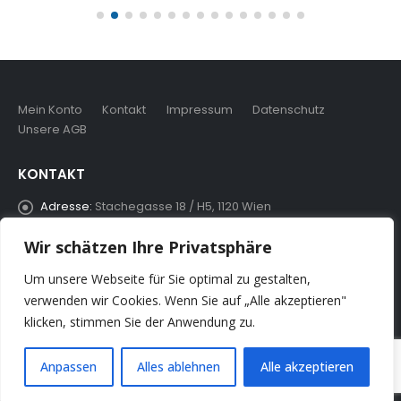
Mein Konto
Kontakt
Impressum
Datenschutz
Unsere AGB
KONTAKT
Adresse:
Stachegasse 18 / H5, 1120 Wien
Telefon:
01 295 70 70-0
Wir schätzen Ihre Privatsphäre
Mail:
info@schaukasten.at
Um unsere Webseite für Sie optimal zu gestalten,
verwenden wir Cookies. Wenn Sie auf „Alle akzeptieren"
klicken, stimmen Sie der Anwendung zu.
© Copyright 2022. Alle Rechte vorbehalten.
Anpassen
Alles ablehnen
Alle akzeptieren