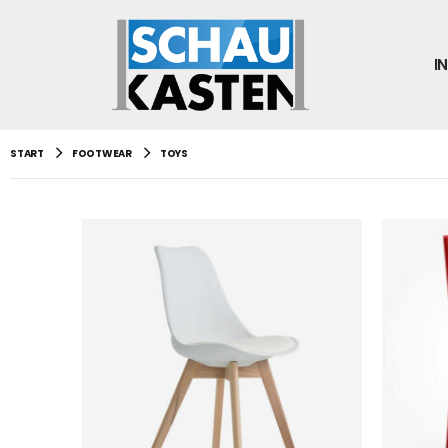
I
START
FOOTWEAR
TOYS