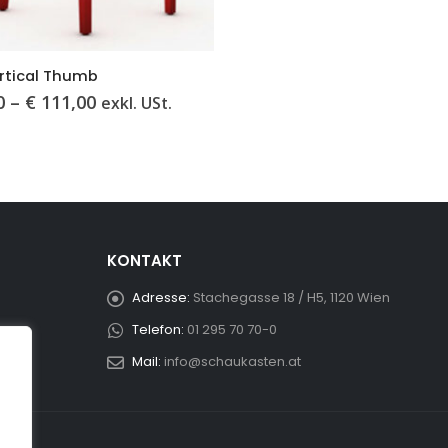
rtical Thumb
Preisspanne:
0
–
€
111,00
exkl. USt.
€ 101,00
bis
€ 111,00
KONTAKT
Adresse:
Stachegasse 18 / H5, 1120 Wien
Telefon:
01 295 70 70-0
Mail:
info@schaukasten.at