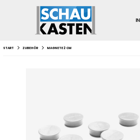
I
START
ZUBEHÖR
MAGNETE 2 CM