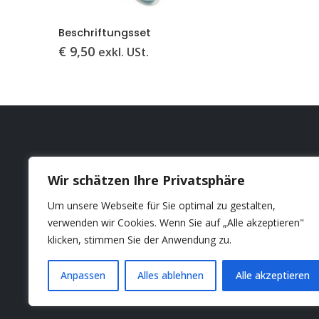
Beschriftungsset
€
9,50
exkl. USt.
Mein Konto
Kontakt
Impressum
Wir schätzen Ihre Privatsphäre
Datenschutz
Um unsere Webseite für Sie optimal zu gestalten,
Unsere AGB
verwenden wir Cookies. Wenn Sie auf „Alle akzeptieren"
klicken, stimmen Sie der Anwendung zu.
Anpassen
Alles ablehnen
Alle akzeptieren
© Copyright 2022. Alle Rechte vorbehalten.